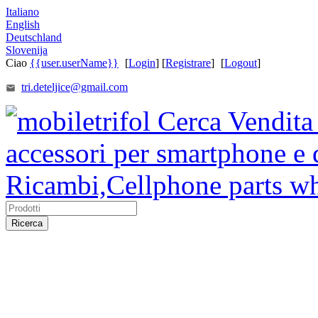
Italiano
English
Deutschland
Slovenija
Ciao
{{user.userName}}
[
Login
] [
Registrare
]
[
Logout
]
tri.deteljice@gmail.com
Ricerca