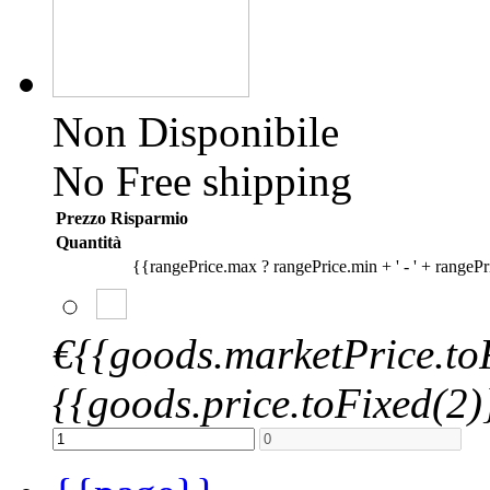
Non Disponibile
No Free shipping
Prezzo Risparmio
Quantità
{{rangePrice.max ? rangePrice.min + ' - ' + rangePr
€{{goods.marketPrice.to
{{goods.price.toFixed(2)