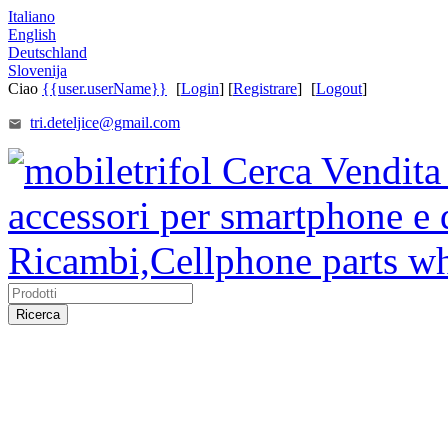
Italiano
English
Deutschland
Slovenija
Ciao
{{user.userName}}
[
Login
] [
Registrare
]
[
Logout
]
tri.deteljice@gmail.com
Ricerca