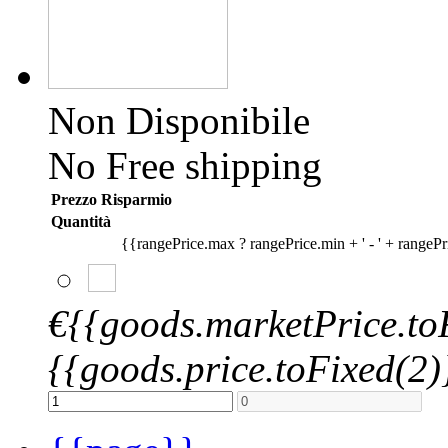
Non Disponibile
No Free shipping
Prezzo Risparmio
Quantità
{{rangePrice.max ? rangePrice.min + ' - ' + rangePr
€{{goods.marketPrice.to
{{goods.price.toFixed(2)